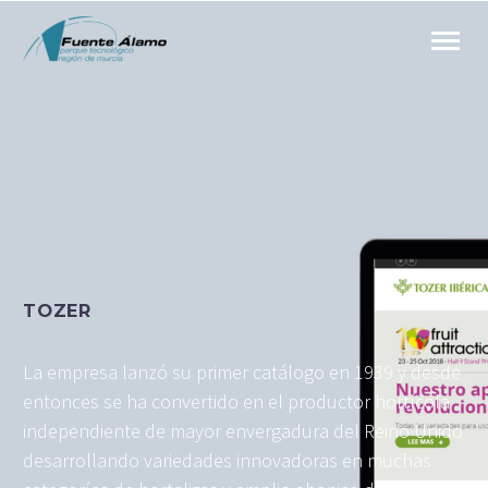
TOZER
La empresa lanzó su primer catálogo en 1939 y desde
entonces se ha convertido en el productor hortícola
independiente de mayor envergadura del Reino Unido
desarrollando variedades innovadoras en muchas