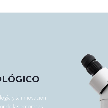
OLÓGICO
logía y la innovación
 donde las empresas