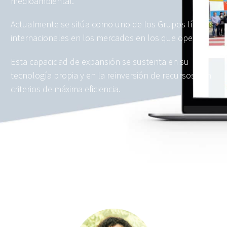
medioambiental.
Actualmente se sitúa como uno de los Grupos líderes
internacionales en los mercados en los que opera.
Esta capacidad de expansión se sustenta en su
tecnología propia y en la reinversión de recursos con
criterios de máxima eficiencia.