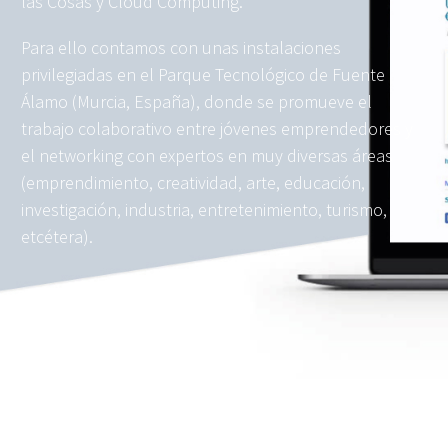
las Cosas y Cloud Computing.
Para ello contamos con unas instalaciones
privilegiadas en el Parque Tecnológico de Fuente
Álamo (Murcia, España), donde se promueve el
trabajo colaborativo entre jóvenes emprendedores y
el networking con expertos en muy diversas áreas
(emprendimiento, creatividad, arte, educación,
investigación, industria, entretenimiento, turismo,
etcétera).